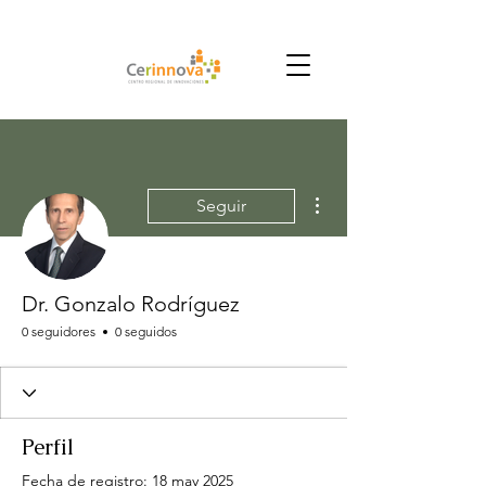
Más acciones
Seguir
Dr. Gonzalo Rodríguez
0 seguidores
0 seguidos
Perfil
Fecha de registro: 18 may 2025