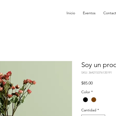
Inicio
Eventos
Contac
Soy un pro
SKU: 364215376135191
Precio
$85.00
Color
*
Cantidad
*