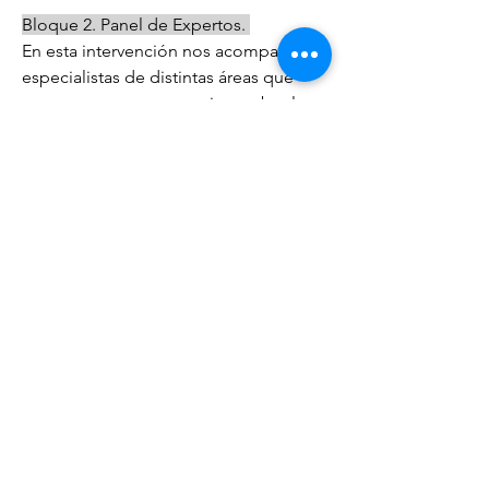
Bloque 2. Panel de Expertos. 
En esta intervención nos acompañaron 
especialistas de distintas áreas que 
comparten sus perspectivas sobre la 
Región Inteligente: 
Arq. Alberto Yarza
, arquitecto y 
urbanista que ha participado en 
proyectos internacionales.  
Acerca de
Ing Roberto Corona
, fundador y 
¡Te damos la bienvenida al grupo!
director de Emcor Software 
Puedes conectarte con otro
...
Leer más
especializado en el sector de 
Tecnología y Finanzas. 
Miembros
Ver más
Roberto jr Miranda LMM
Seguir
Región inteligente
mufe
Seguir
0
0
mufe
Fidel Abigait
Seguir