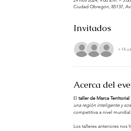
29 nov 2024, 9:00 a.m. – 5:0
Ciudad Obregón, 85137, Av 
Invitados
+14 ot
Acerca del ev
El 
taller de Marca Territori
una región inteligente y sos
competitiva a nivel mundial.
Los talleres anteriores nos 