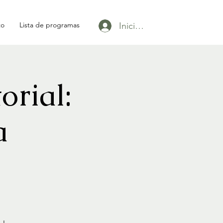
Iniciar sesión
to
Lista de programas
orial:
a