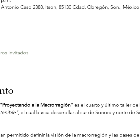
0 p.m.
Antonio Caso 2388, Itson, 85130 Cdad. Obregón, Son., México
ros invitados
ento
al "Proyectando a la Macrorregión"
 es el cuarto y último taller de
tenible",
 el cual busca desarrollar al sur de Sonora y norte de
  
han permitido definir la visión de la macrorregión y las bases d