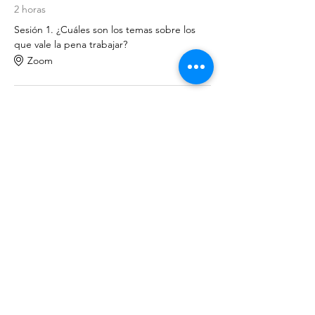
2 horas
Sesión 1. ¿Cuáles son los temas sobre los
que vale la pena trabajar?
Zoom
5:00 p.m. - 7:00 p.m.
2 horas
Sesión 2. ¿Cómo vas a usar los recursos de
manera eficiente y racional para lograr un
beneficio ecológico?
Zoom
Ver todos
1 elemento más disponible
Entradas