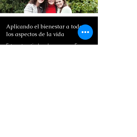
Aplicando el bienestar a todos
los aspectos de la vida
Este es tu artículo sobre recursos. Es un
excelente lugar para actualizar a tus
visitantes y clientes sobre las noticias de
la industria, consejos prácticos, o publicar
anuncios sobre tu negocio y servicios. Los
artículos informativos pueden ser una
gran manera de posicionarte como una
autoridad en tu campo, y de mantener a
los visitantes comprometidos. Elija una
imagen llamativa o video para incluir en
tu artículo, y mantenlo interesante para